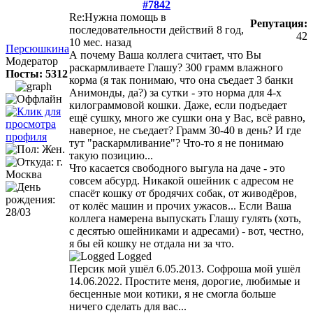
#7842
Re:Нужна помощь в
Репутация:
последовательности действий
8 год,
42
10 мес. назад
Персюшкина
А почему Ваша коллега считает, что Вы
Модератор
раскармливаете Глашу? 300 грамм влажного
Посты: 5312
корма (я так понимаю, что она съедает 3 банки
Анимонды, да?) за сутки - это норма для 4-х
килограммовой кошки. Даже, если подъедает
ещё сушку, много же сушки она у Вас, всё равно,
наверное, не съедает? Грамм 30-40 в день? И где
тут "раскармливание"? Что-то я не понимаю
такую позицию...
Что касается свободного выгула на даче - это
совсем абсурд. Никакой ошейник с адресом не
спасёт кошку от бродячих собак, от живодёров,
от колёс машин и прочих ужасов... Если Ваша
коллега намерена выпускать Глашу гулять (хоть,
с десятью ошейниками и адресами) - вот, честно,
я бы ей кошку не отдала ни за что.
Logged
Персик мой ушёл 6.05.2013. Софроша мой ушёл
14.06.2022. Простите меня, дорогие, любимые и
бесценные мои котики, я не смогла больше
ничего сделать для вас...