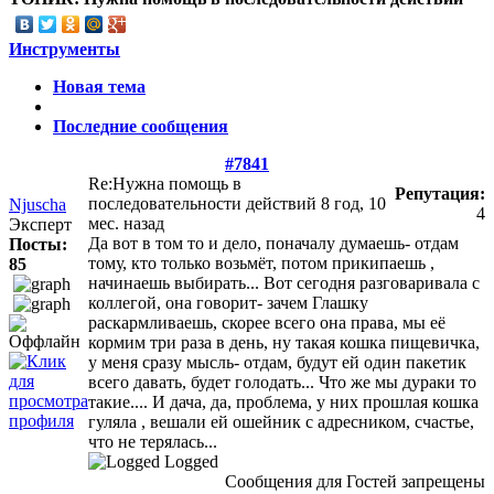
Инструменты
Новая тема
Последние сообщения
#7841
Re:Нужна помощь в
Репутация:
последовательности действий
8 год, 10
Njuscha
4
мес. назад
Эксперт
Да вот в том то и дело, поначалу думаешь- отдам
Посты:
тому, кто только возьмёт, потом прикипаешь ,
85
начинаешь выбирать... Вот сегодня разговаривала с
коллегой, она говорит- зачем Глашку
раскармливаешь, скорее всего она права, мы её
кормим три раза в день, ну такая кошка пищевичка,
у меня сразу мысль- отдам, будут ей один пакетик
всего давать, будет голодать... Что же мы дураки то
такие.... И дача, да, проблема, у них прошлая кошка
гуляла , вешали ей ошейник с адресником, счастье,
что не терялась...
Logged
Сообщения для Гостей запрещены