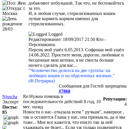
добавляют небольшой. Так что, не беспокойтесь
за это.
И, в любом случае, стерилизованных кошек
лучше кормить кормом именно для
стерилизованных.
Logged
Редактирование: 18/09/2017 21:50 Кто -
Персюшкина.
Персик мой ушёл 6.05.2013. Софроша мой ушёл
14.06.2022. Простите меня, дорогие, любимые и
бесценные мои котики, я не смогла больше
ничего сделать для вас...
"Человечество делится на две группы: на
любящих кошек и на обделенных жизнью."
(Ф.Петрарка)
Сообщения для Гостей запрещены
#7868
Re:Нужна помощь в
Njuscha
Репутация:
последовательности действий
8 год, 10
Эксперт
4
мес. назад
Посты:
Новости о нас- отказала всем " ручкам", наверное ,
85
так и останется Глаша у нас, она привыкла, да и мы
тоже... Мне все кажется, что никто так за ней
ухаживать не будет... Если уж только подвернётся