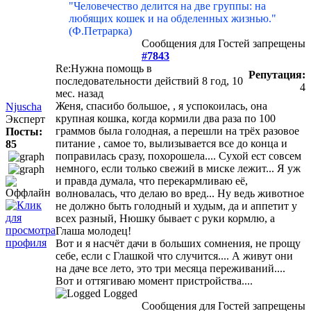
"Человечество делится на две группы: на
любящих кошек и на обделенных жизнью."
(Ф.Петрарка)
Сообщения для Гостей запрещены
#7843
Re:Нужна помощь в
Репутация:
последовательности действий
8 год, 10
4
мес. назад
Женя, спасибо большое, , я успокоилась, она
Njuscha
крупная кошка, когда кормили два раза по 100
Эксперт
граммов была голодная, а перешли на трёх разовое
Посты:
питание , самое то, вылизывается все до конца и
85
поправилась сразу, похорошела.... Сухой ест совсем
немного, если только свежий в миске лежит... Я уж
и правда думала, что перекармливаю её,
волновалась, что делаю во вред... Ну ведь животное
не должно быть голодный и худым, да и аппетит у
всех разный, Нюшку бывает с руки кормлю, а
Глаша молодец!
Вот и я насчёт дачи в больших сомнения, не прощу
себе, если с Глашкой что случится.... А живут они
на даче все лето, это три месяца переживаний....
Вот и оттягиваю момент пристройства....
Logged
Сообщения для Гостей запрещены