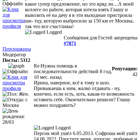
какое супер предложение, но это вряд ли....А моей
коллеге по работе, которая хотела взять Глашу и
вывозить её на дачу я в эти выходные пристроила
ши- тцу, которую выбросили за 150 км от Москвы,
так что все счастливы!
Logged
Сообщения для Гостей запрещены
#7871
Персюшкина
Модератор
Посты: 5312
Re:Нужна помощь в
Репутация:
последовательности действий
8 год,
42
10 мес. назад
Ирина, наверное, всё к тому и шло.
Привыкаешь к ним, жалко отдавать - ну,
конечно, если есть, хоть, какая-то возможность
оставить себе. Окончательно решили? Глашу
можно поздравить?
Logged
Персик мой ушёл 6.05.2013. Софроша мой ушёл
14.06.2022. Простите меня, дорогие, любимые и