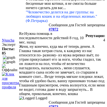
бесценные мои котики, я не смогла больше
ничего сделать для вас...
"Человечество делится на две группы: на
любящих кошек и на обделенных жизнью."
(Ф.Петрарка)
Сообщения для Гостей запрещены
#7872
Re:Нужна помощь в
Репутация:
последовательности действий
8 год, 10
4
Njuscha
мес. назад
Эксперт
Женя, ну конечно, куда мы её теперь денем. А
Посты:
Глашка такая хитрая стала, к каждому из нас
85
относится по- разному- из мужа веревки вьёт, по
утрам прикусывает его за ноги, чтобы гладил, так
он ложится на пол, чтобы её величество
нагладилось, наласкалось , меня слушается,
младшего сына особо не замечает, со старшим в
комнате спит... Везде теперь мягкие пледики лежат,
чтобы ей удобно было, ванну принимаю только под
Глашиным присмотром, очень волнуется, если меня
не видит, готова даже в воду запрыгнуть... В
общем, прикольная, конечно, кошка
Logged
Сообщения для Гостей запрещены
#7873