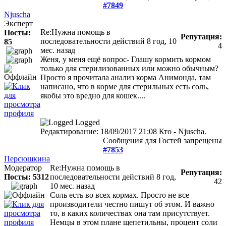
#7849
Njuscha
Эксперт
Re:Нужна помощь в
Посты:
Репутация:
последовательности действий
8 год, 10
85
4
мес. назад
Женя, у меня ещё вопрос- Глашу кормить кормом
только для стерилизованных или можно обычным?
Просто я прочитала анализ корма Анимонда, там
написано, что в корме для стерильных есть соль,
якобы это вредно для кошек....
Logged
Редактирование: 18/09/2017 21:08 Кто - Njuscha.
Сообщения для Гостей запрещены
#7853
Персюшкина
Модератор
Re:Нужна помощь в
Репутация:
Посты: 5312
последовательности действий
8 год,
42
10 мес. назад
Соль есть во всех кормах. Просто не все
производители честно пишут об этом. И важно
то, в каких количествах она там присутствует.
Немцы в этом плане щепетильны, процент соли