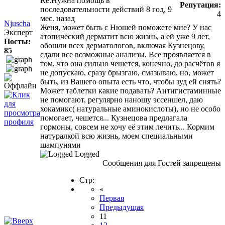
Re:Нужна помощь в
Репутация:
последовательности действий
8 год, 9
4
мес. назад
Njuscha
Женя, может быть с Нюшей поможете мне? У нас
Эксперт
атопический дерматит всю жизнь, а ей уже 9 лет,
Посты:
обошли всех дерматологов, включая Кузнецову,
85
сдали все возможные анализы. Все проявляется в
том, что она сильно чешется, конечно, до расчётов я
не допускаю, сразу брызгаю, смазываю, но, может
быть, из Вашего опыта есть что, чтобы зуд ей снять?
Может таблетки какие подавать? Антигистаминные
не помогают, регулярно наношу эссеншел, даю
хокамикс( натуральные аминокислоты), но не особо
помогает, чешется... Кузнецова предлагала
гормоны, совсем не хочу её этим лечить... Кормим
натуралкой всю жизнь, моем специальными
шампунями
Logged
Сообщения для Гостей запрещены
Стр:
«
Первая
Предыдущая
11