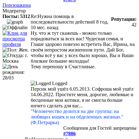
Персюшкина
Модератор
Посты: 5312
Re:Нужна помощь в
Репутация:
последовательности действий
8 год,
42
10 мес. назад
Ну, что ж тут скажешь - можно только
порадоваться за всех вас! Чудесная семья, и
Глаше здорово повезло встретить Вас, Ирина, на
своём непростом жизненном пути. Дай Бог,
чтобы всё у вас у всех было хорошо, Вы и Ваши
близкие большие молодцы!
Тему переношу в Счастливые.
Logged
Персик мой ушёл 6.05.2013. Софроша мой ушёл
14.06.2022. Простите меня, дорогие, любимые и
бесценные мои котики, я не смогла больше
ничего сделать для вас...
"Человечество делится на две группы: на
любящих кошек и на обделенных жизнью."
(Ф.Петрарка)
Сообщения для Гостей запрещены
#7886