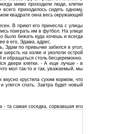
иногда мимо проходили люди, клетки
 всего приходилось сидеть одному,
ньком квадрате окна весь окружающий
есен. В приют его принесла с улицы
ись поиграть им в футбол. На улице
о было бежать куда хочешь и всегда
е в его, Эдама, адрес.
ь, Эдам по привычке забился в угол,
и шерсть на холке и укололи острой
ой и обращаться столь бесцеремонно.
ся двери клетки. - А еще лучше - в
что мол так-то и так, уважаемый, мы
к вкусно хрустела сухим кормом, что
и улегся спать. Завтра будет новый
 - та самая соседка, сорвавшая его