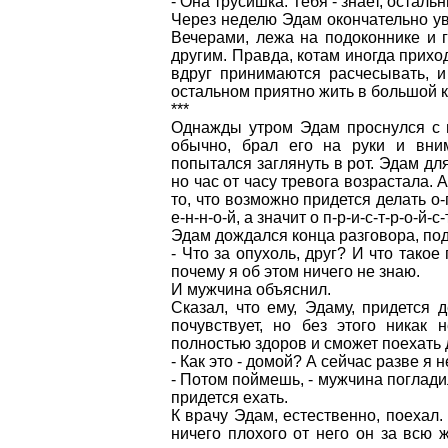
- Она трусишка. Тебя - знает, осталь
Через неделю Эдам окончательно ув
Вечерами, лежа на подоконнике и г
другим. Правда, котам иногда прихо
вдруг принимаются расчесывать, и 
остальном приятно жить в большой кв
***
Однажды утром Эдам проснулся с п
обычно, брал его на руки и вним
попытался заглянуть в рот. Эдам дл
но час от часу тревога возрастала. 
то, что возможно придется делать о-п-
е-н-н-о-й, а значит о п-р-и-с-т-р-о-й-
Эдам дождался конца разговора, подо
- Что за опухоль, друг? И что тако
почему я об этом ничего не знаю.
И мужчина объяснил.
Сказал, что ему, Эдаму, придется 
почувствует, но без этого никак
полностью здоров и сможет поехать 
- Как это - домой? А сейчас разве я 
- Потом поймешь, - мужчина погладил
придется ехать.
К врачу Эдам, естественно, поехал.
ничего плохого от него он за всю 