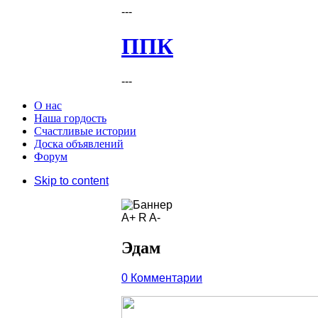
---
ППК
---
О нас
Наша гордость
Счастливые истории
Доска объявлений
Форум
Skip to content
A+
R
A-
Эдам
0 Комментарии