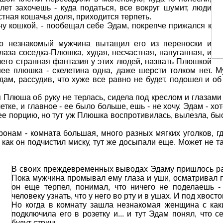
алет захочешь - куда податься, все вокруг шумит, люди
астная кошачья доля, приходится терпеть.
ану кошкой, - пообещал себе Эдам, покрепче прижался к
-то незнакомый мужчина вытащил его из переноски и
лаза соседка-Плюшка, худая, несчастная, напуганная, и
чего странная фантазия у этих людей, назвать Плюшкой
нее плюшка - скелетина одна, даже шерсти толком нет. М
дам, рассудив, что хуже все равно не будет, подошел и об 
я Плюша об руку не терлась, сидела под креслом и глазам
летке, и главное - ее было больше, ешь - не хочу. Эдам - х
ее порцию, но тут уж Плюшка воспротивилась, вылезла, бы
онам - комната большая, много разных мягких уголков, гд
о как он подчистил миску, тут же досыпали еще. Может не 
В своих преждевременных выводах Эдаму пришлось ра
Пока мужчина промывал ему глаза и уши, осматривал п
он еще терпел, понимал, что ничего не поделаешь -
человеку узнать, что у него во рту и в ушах. И под хвосто
Но когда в комнату зашла незнакомая женщина с как
подключила его в розетку и... и тут Эдам понял, что 
будут стричь.