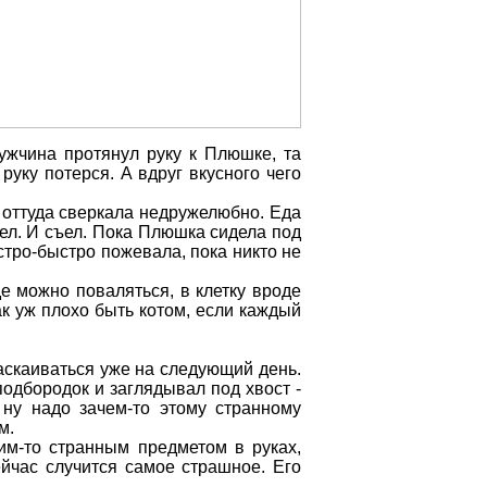
ужчина протянул руку к Плюшке, та
руку потерся. А вдруг вкусного чего
и оттуда сверкала недружелюбно. Еда
отел. И съел. Пока Плюшка сидела под
стро-быстро пожевала, пока никто не
е можно поваляться, в клетку вроде
так уж плохо быть котом, если каждый
скаиваться уже на следующий день.
одбородок и заглядывал под хвост -
 ну надо зачем-то этому странному
м.
им-то странным предметом в руках,
сейчас случится самое страшное. Его