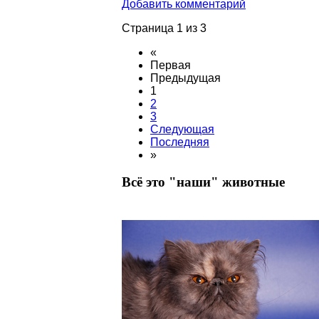
Добавить комментарий
Страница 1 из 3
«
Первая
Предыдущая
1
2
3
Следующая
Последняя
»
Всё это "наши" животные