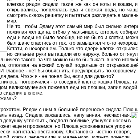
клетках рядом сидели такие же как он коты и кошки, 
открывались, появлялась еда и свежая вода, но чаще
смотреть сквозь решетку и пытаться разглядеть в мале
мир.
Не то, чтобы Эдаму этот самый мир был сильно интер
пожилая женщина, отбив у мальчишек, которые собирал
еды и воды не было вообще, но не было и клетки, можн
был шанс спастись от тех, кто замышлял что-то нехороше
Кстати, о нехорошем. Только что двери клетки открылис
но сильные руки вытащили его наружу, больно оттянул
л ничего такого, за что можно было бы тыкать в него иголк
ам, отползая на всякий случай подальше от открывающей
 И главное - нет бы объяснить, предупредить по-хорошему, 
для дела. Что ж я - не понял бы, если для дела-то?
нилось, погорячился - в соседней клетке кошка Плюша та
идом великомученика пожевал еды из плошки, запил водой 
 сидения в клетке.
 жизнь?
рохотом. Рядом с ним в большой переноске сидела Плюша
ель назад. Сидела зажавшись,
напуганная, несчастная.
 девушку успокоить, подполз поближе, уткнулся носом в
 может еще и прорвемся, но Плюша успокаиваться упорно
ески нагнетала обстановку. Обстановка, честно говоря,
шой клетки пересадили в маленькую, куда-то понесли,