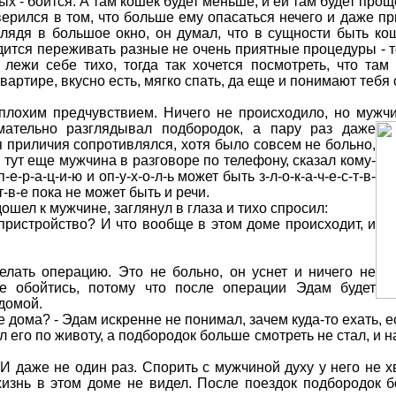
ных - боится. А там кошек будет меньше, и ей там будет прощ
ерился в том, что больше ему опасаться нечего и даже 
лядя в большое окно, он думал, что в сущности быть кош
дится переживать разные не очень приятные процедуры - то
лежи себе тихо, тогда так хочется посмотреть, что там
артире, вкусно есть, мягко спать, да еще и понимают тебя 
лохим предчувствием. Ничего не происходило, но мужч
ательно разглядывал подбородок,
а пару раз даже
я приличия сопротивлялся, хотя было совсем не больно,
А тут еще мужчина в разговоре по телефону, сказал кому-
е-р-а-ц-и-ю и оп-у-х-о-л-ь может быть з-л-о-к-а-ч-е-с-т-в-
с-т-в-е пока не может быть и речи.
шел к мужчине, заглянул в глаза и тихо спросил:
е пристройство? И что вообще в этом доме происходит, и
делать операцию. Это не больно, он уснет и ничего не
 не обойтись, потому что после операции Эдам будет
домой.
не дома? - Эдам искренне не понимал, зачем куда-то ехать, 
 его по животу, а подбородок больше смотреть не стал, и на
 И даже не один раз. Спорить с мужчиной духу у него не хв
жизнь в этом доме не видел. После поездок подбородок б