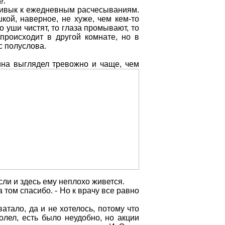
е.
привык к ежедневным расчесываниям.
кой, наверное, не хуже, чем кем-то
 уши чистят, то глаза промывают, то
 происходит в другой комнате, но в
с полуслова.
ина выглядел тревожно и чаще, чем
если и здесь ему неплохо живется.
 том спасибо. - Но к врачу все равно
атало, да и не хотелось, потому что
олел, есть было неудобно, но акции