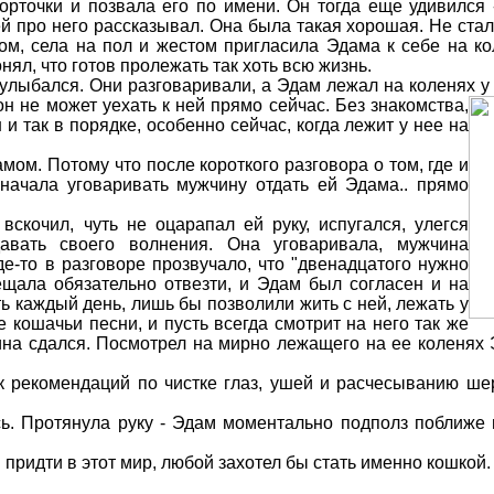
орточки и позвала его по имени. Он тогда еще удивился -
й про него рассказывал. Она была такая хорошая. Не стала
м, села на пол и жестом пригласила Эдама к себе на кол
нял, что готов пролежать так хоть всю жизнь.
лыбался. Они разговаривали, а Эдам лежал на коленях у хо
он не может уехать к ней
прямо сейчас. Без знакомства,
и так в порядке, особенно сейчас, когда лежит у нее на
мом. Потому что после короткого разговора о том, где и
 начала уговаривать мужчину отдать ей Эдама.. прямо
скочил, чуть не оцарапал ей руку, испугался, улегся
авать своего волнения. Она уговаривала, мужчина
де-то в разговоре прозвучало, что "двенадцатого нужно
бещала обязательно отвезти, и Эдам был согласен и на
ть каждый день, лишь бы позволили жить с ней, лежать у
е кошачьи песни, и пусть всегда смотрит на него так же
ина сдался. Посмотрел на мирно лежащего на ее коленях
 рекомендаций по чистке глаз, ушей и расчесыванию шер
ь. Протянула руку - Эдам моментально подполз поближе 
 придти в этот мир, любой захотел бы стать именно кошкой.