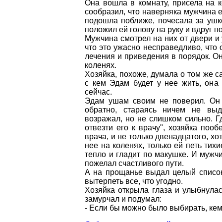
Она вошла в комнату, присела на к
сообразил, что наверняка мужчина е
подошла поближе, почесала за ушко
положил ей голову на руку и вдруг по
Мужчина смотрел на них от двери и у
что это ужасно несправедливо, что 
лечения и приведения в порядок. Он 
коленях.
Хозяйка, похоже, думала о том же са
с кем Эдам будет у нее жить, она
сейчас.
Эдам ушам своим не поверил. Он в
обратно, стараясь ничем не выд
возражал, но не слишком сильно. Г
отвезти его к врачу", хозяйка поо
врача, и не только двенадцатого, хо
нее на коленях, только ей петь тихи
тепло и гладит по макушке. И мужч
пожелал счастливого пути.
А на прощанье выдал целый список
вытерпеть все, что угодно.
Хозяйка открыла глаза и улыбнулас
замурчал и подумал:
- Если бы можно было выбирать, кем