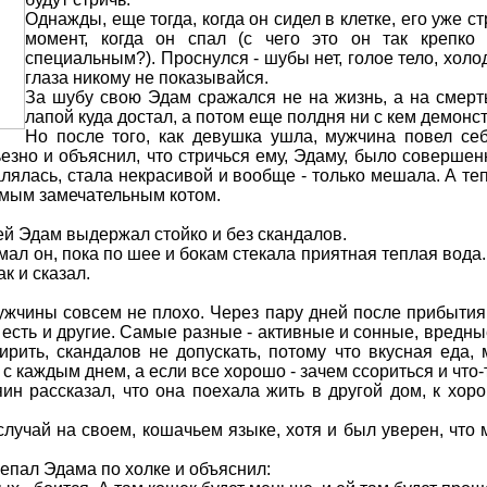
Однажды, еще тогда, когда он сидел в клетке, его уже ст
момент, когда он спал (с чего это он так крепко
специальным?). Проснулся - шубы нет, голое тело, холод
глаза никому не показывайся.
За шубу свою Эдам сражался не на жизнь, а на смерт
лапой куда достал, а потом еще полдня ни с кем демонс
Но после того, как девушка ушла, мужчина повел себя
езно и объяснил, что стричься ему, Эдаму, было соверше
алялась, стала некрасивой и вообще - только мешала. А те
амым замечательным котом.
ей Эдам выдержал стойко и без скандалов.
умал он, пока по шее и бокам стекала приятная теплая вода.
ак и сказал.
жчины совсем не плохо. Через пару дней после прибытия
 есть и другие. Самые разные - активные и сонные, вредн
ирить, скандалов не допускать, потому что вкусная еда,
 каждым днем, а если все хорошо - зачем ссориться и что-т
ин рассказал, что она поехала жить в другой дом, к хор
случай на своем, кошачьем языке, хотя и был уверен, что м
епал Эдама по холке и объяснил: