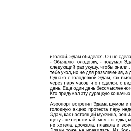
иголкой. Эдам обиделся. Он не сдела
- Объявлю голодовку, - подумал Эд
следующий раз укушу, чтобы знали..
тебе укол, но не для развлечения, а 
Однако с голодовкой Эдам, как выяс
через пару часов и он сдался, с в
день. Еще один день бессмысленного
Кто придумал эту дурацкую кошачью
***
Аэропорт встретил Эдама шумом и г
голодную акцию протеста пару нед
Эдам, как настоящий мужчина, решил
щеку - не переживай, мол, соседка,
не хотела, дрожала, плакала и всяч
Эдаму тоже не нравилась. Из боль