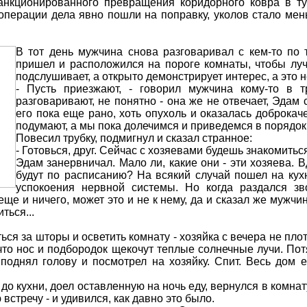
анкционированного превращения коридорного ковра в т
 операции дела явно пошли на поправку, уколов стало мен
В тот день мужчина снова разговаривал с кем-то по
пришел и расположился на пороге комнаты, чтобы луч
подслушивает, а открыто демонстрирует интерес, а это н
- Пусть приезжают, - говорил мужчина кому-то в т
разговаривают, не понятно - она же не отвечает, Эдам 
его пока еще рано, хоть опухоль и оказалась доброкач
подумают, а мы пока долечимся и приведемся в порядок
Повесил трубку, подмигнул и сказал странное:
- Готовься, друг. Сейчас с хозяевами будешь знакомитьс
Эдам занервничал. Мало ли, какие они - эти хозяева. В
будут по расписанию? На всякий случай пошел на кух
успокоения нервной системы. Но когда раздался зво
ще и ничего, может это и не к нему, да и сказал же мужчи
ться...
ся за шторы и осветить комнату - хозяйка с вечера не пло
что нос и подбородок щекочут теплые солнечные лучи. Пот
поднял голову и посмотрел на хозяйку. Спит. Весь дом е
до кухни, доел оставленную на ночь еду, вернулся в комнат
встречу - и удивился, как давно это было.