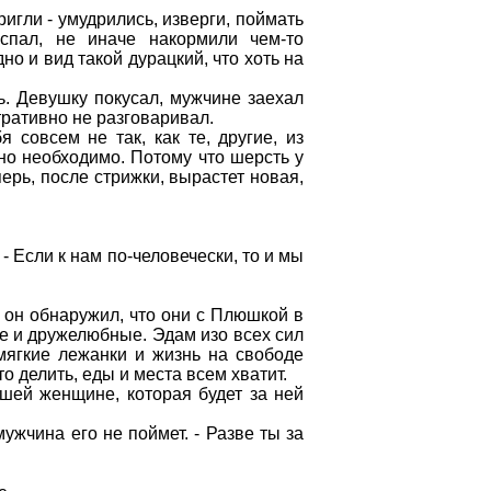
ригли - умудрились, изверги, поймать
 спал, не иначе накормили чем-то
но и вид такой дурацкий, что хоть на
ь. Девушку покусал, мужчине заехал
тративно не разговаривал.
 совсем не так, как те, другие, из
нно необходимо. Потому что шерсть у
перь, после стрижки, вырастет новая,
 - Если к нам по-человечески, то и мы
 он обнаружил, что они с Плюшкой в
ые и дружелюбные. Эдам изо всех сил
 мягкие лежанки и жизнь на свободе
о делить, еды и места всем хватит.
ошей женщине, которая будет за ней
ужчина его не поймет. - Разве ты за