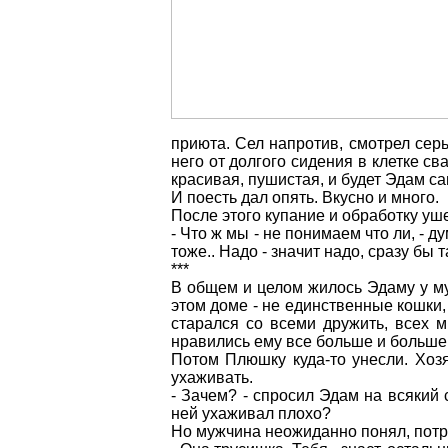
приюта. Сел напротив, смотрел серь
него от долгого сидения в клетке св
красивая, пушистая, и будет Эдам с
И поесть дал опять. Вкусно и много.
После этого купание и обработку уш
- Что ж мы - не понимаем что ли, - д
тоже.. Надо - значит надо, сразу бы т
***
В общем и целом жилось Эдаму у му
этом доме - не единственные кошки,
старался со всеми дружить, всех м
нравились ему все больше и больше с
Потом Плюшку куда-то унесли. Хозя
ухаживать.
- Зачем? - спросил Эдам на всякий 
ней ухаживал плохо?
Но мужчина неожиданно понял, потр