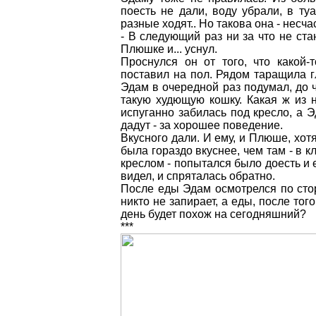
поесть не дали, воду убрали, в ту
разные ходят.. Но такова она - несч
- В следующий раз ни за что не ст
Плюшке и... уснул.
Проснулся он от того, что какой
поставил на пол. Рядом таращила г
Эдам в очередной раз подумал, до 
такую худющую кошку. Какая ж из 
испуганно забилась под кресло, а Э
дадут - за хорошее поведение.
Вкусного дали. И ему, и Плюше, хот
была гораздо вкуснее, чем там - в к
креслом - попытался было доесть и 
видел, и спряталась обратно.
После еды Эдам осмотрелся по стор
никто не запирает, а еды, после тог
день будет похож на сегодняшний?
***