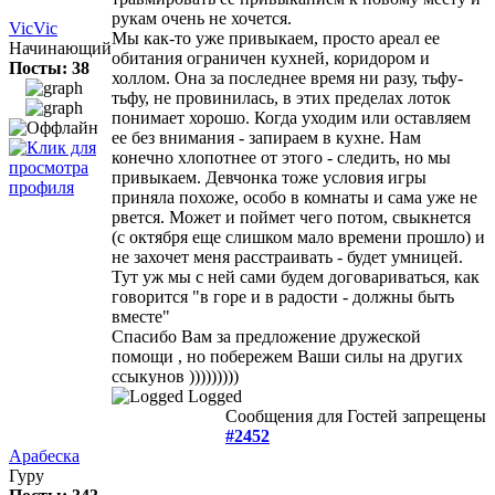
рукам очень не хочется.
VicVic
Мы как-то уже привыкаем, просто ареал ее
Начинающий
обитания ограничен кухней, коридором и
Посты: 38
холлом. Она за последнее время ни разу, тьфу-
тьфу, не провинилась, в этих пределах лоток
понимает хорошо. Когда уходим или оставляем
ее без внимания - запираем в кухне. Нам
конечно хлопотнее от этого - следить, но мы
привыкаем. Девчонка тоже условия игры
приняла похоже, особо в комнаты и сама уже не
рвется. Может и поймет чего потом, свыкнется
(с октября еще слишком мало времени прошло) и
не захочет меня расстраивать - будет умницей.
Тут уж мы с ней сами будем договариваться, как
говорится "в горе и в радости - должны быть
вместе"
Спасибо Вам за предложение дружеской
помощи , но побережем Ваши силы на других
ссыкунов
)))))))))
Logged
Сообщения для Гостей запрещены
#2452
Арабеска
Гуру