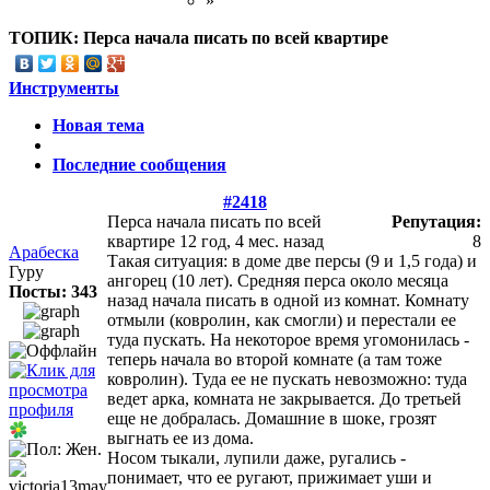
»
ТОПИК:
Перса начала писать по всей квартире
Инструменты
Новая тема
Последние сообщения
#2418
Перса начала писать по всей
Репутация:
квартире
12 год, 4 мес. назад
8
Арабеска
Такая ситуация: в доме две персы (9 и 1,5 года) и
Гуру
ангорец (10 лет). Средняя перса около месяца
Посты: 343
назад начала писать в одной из комнат. Комнату
отмыли (ковролин, как смогли) и перестали ее
туда пускать. На некоторое время угомонилась -
теперь начала во второй комнате (а там тоже
ковролин). Туда ее не пускать невозможно: туда
ведет арка, комната не закрывается. До третьей
еще не добралась. Домашние в шоке, грозят
выгнать ее из дома.
Носом тыкали, лупили даже, ругались -
понимает, что ее ругают, прижимает уши и