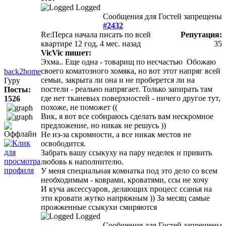
Logged
Сообщения для Гостей запрещены
#2432
Re:Перса начала писать по всей
Репутация:
квартире
12 год, 4 мес. назад
35
VicVic пишет:
Эхма.. Еще одна - товарищ по несчастью
Обожаю
своего коматозного хомяка, но вот этот напряг всей
back2home
семьи, закрыта ли она и не проберется ли на
Гуру
постели - реально напрягает. Только запирать там
Посты:
где нет тканевых поверхностей - ничего другое тут,
1526
похоже, не поможет ((
Вик, я вот все собираюсь сделать вам нескромное
предложение, но никак не решусь ))
Не из-за скромности, а все никак местов не
освободится.
Забрать вашу ссыкуху на пару неделек и привить
любовь к наполнителю.
У меня специальная комнатка под это дело со всем
необходимым - коврами, кроватями, ссы не хочу
И куча аксессуаров, делающих процесс ссанья на
эти кровати жутко напряжным )) За месяц самые
прожженные ссыкухи смиряются
Logged
Сообщения для Гостей запрещены