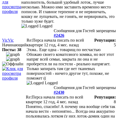
наполнитель, большой удобный лоток, лучше
несколько. Можно ими заставить временно место
пописов. И главное терпение и не нервничать,
кошку не лупцевать, не гонять, не нервировать, это
только хуже будет.
Logged
Сообщения для Гостей запрещены
#2426
VicVic
Re:Перса начала писать по всей
Репутация:
Начинающий
квартире
12 год, 4 мес. назад
5
Посты: 38
Эхма.. Еще одна - товарищ по несчастью
Обожаю своего коматозного хомяка, но вот этот
напряг всей семьи, закрыта ли она и не
проберется ли на постели - реально напрягает.
Только запирать там где нет тканевых
поверхностей - ничего другое тут, похоже, не
поможет ((
Logged
Сообщения для Гостей запрещены
#2430
Re:Перса начала писать по всей
Репутация:
квартире
12 год, 4 мес. назад
8
Понятно, спасибо! А почему она вообще себя так
начала вести - непонятно... Всегда она аккуратно
пользовалась лотком (у них лоток-домик один на