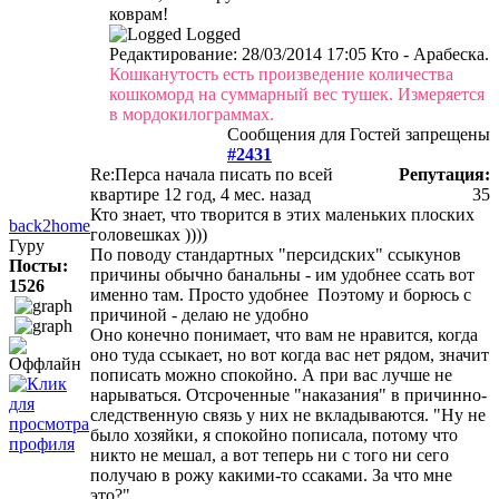
коврам!
Logged
Редактирование: 28/03/2014 17:05 Кто - Арабеска.
Кошканутость есть произведение количества
кошкоморд на суммарный вес тушек. Измеряется
в мордокилограммах.
Сообщения для Гостей запрещены
#2431
Re:Перса начала писать по всей
Репутация:
квартире
12 год, 4 мес. назад
35
Кто знает, что творится в этих маленьких плоских
back2home
головешках ))))
Гуру
По поводу стандартных "персидских" ссыкунов
Посты:
причины обычно банальны - им удобнее ссать вот
1526
именно там. Просто удобнее
Поэтому и борюсь с
причиной - делаю не удобно
Оно конечно понимает, что вам не нравится, когда
оно туда ссыкает, но вот когда вас нет рядом, значит
пописать можно спокойно. А при вас лучше не
нарываться. Отсроченные "наказания" в причинно-
следственную связь у них не вкладываются. "Ну не
было хозяйки, я спокойно пописала, потому что
никто не мешал, а вот теперь ни с того ни сего
получаю в рожу какими-то ссаками. За что мне
это?"