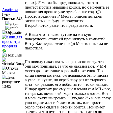
троих). Я могла бы предположить, что это
протест против младшей кошки, но с момента ее
Арабеска
появления прошло уже чуть больше года))))
Гуру
Просто вредничает? Места пописов лотками
Посты: 343
заставлять я не буду, не получится.
Второй лоток разве что правда завести.
А Ваша что - писает тут же на мягкую
поверхность, стоит ей проникнуть в комнату?
Вот у Вас нервы железные))) Моя-то никогда не
пакостила.
По поводу наказывать: я прекрасно вижу, что
они моя понимает, за что ее наказывают. У МЧ
моего два скоттиша: взрослый и котенок. Так
когда завели котенка, он повадился было писать
в угол на кухне, но огреб пару раз от старшего
кота - он реально его побил за то, что он нагадил.
И пару другоих раз ему еще вломил сам МЧ - все,
теперь как шелковый, ходит только в лоток. Вот
и моей скажешь громко: "Куу-дааа?" - и она сразу
уши поджимает и бежит в лоток, или просто
около лотка сидит и отойти боится. Понимает,
значит, за что ругают и что нельзя ссаться по