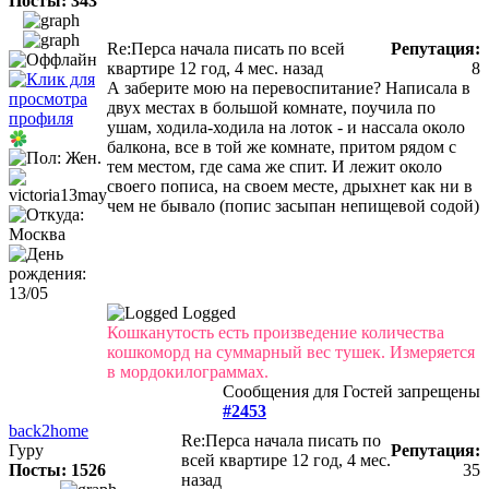
Посты: 343
Re:Перса начала писать по всей
Репутация:
квартире
12 год, 4 мес. назад
8
А заберите мою на перевоспитание? Написала в
двух местах в большой комнате, поучила по
ушам, ходила-ходила на лоток - и нассала около
балкона, все в той же комнате, притом рядом с
тем местом, где сама же спит. И лежит около
своего пописа, на своем месте, дрыхнет как ни в
чем не бывало (попис засыпан непищевой содой)
Logged
Кошканутость есть произведение количества
кошкоморд на суммарный вес тушек. Измеряется
в мордокилограммах.
Сообщения для Гостей запрещены
#2453
back2home
Re:Перса начала писать по
Гуру
Репутация:
всей квартире
12 год, 4 мес.
Посты: 1526
35
назад