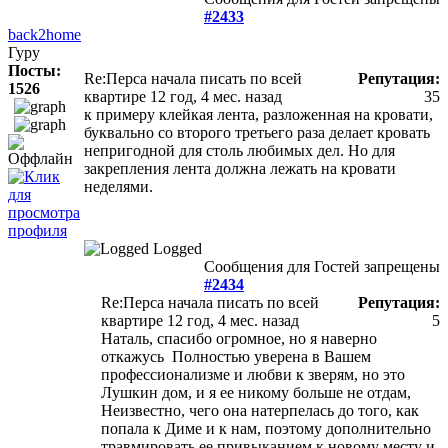
#2433
back2home
Гуру
Посты:
Re:Перса начала писать по всей
Репутация:
1526
квартире
12 год, 4 мес. назад
35
к примеру клейкая лента, разложенная на кровати,
буквально со второго третьего раза делает кровать
непригодной для столь любимых дел. Но для
закрепления лента должна лежать на кровати
неделями.
Logged
Сообщения для Гостей запрещены
#2434
Re:Перса начала писать по всей
Репутация:
квартире
12 год, 4 мес. назад
5
Наталь, спасибо огромное, но я наверно
откажусь
Полностью уверена в Вашем
профессионализме и любви к зверям, но это
Лушкин дом, и я ее никому больше не отдам,
Неизвестно, чего она натерпелась до того, как
попала к Диме и к нам, поэтому дополнительно
травмировать ее привыканием к новому месту и